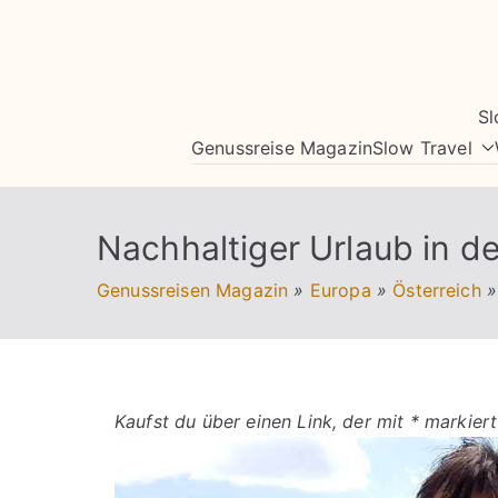
Zum
Inhalt
springen
Sl
Genussreise Magazin
Slow Travel
Nachhaltiger Urlaub in d
Genussreisen Magazin
»
Europa
»
Österreich
»
Kaufst du über einen Link, der mit * markiert 