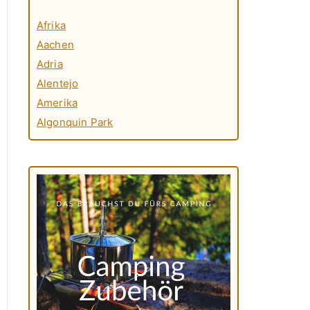
Afrika
Aachen
Adria
Alentejo
Amerika
Algonquin Park