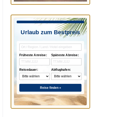
Urlaub zum Bestpreis
Früheste Anreise:
Späteste Abreise:
Reisedauer:
Abflughafen:
Reise finden »