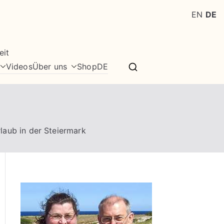
EN
DE
eit
Videos
Über uns
Shop
DE
laub in der Steiermark