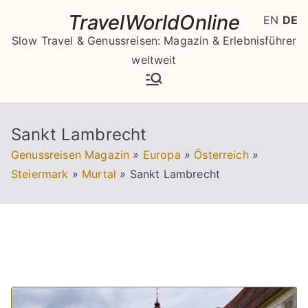
Zum
TravelWorldOnline
EN
DE
Inhalt
Slow Travel & Genussreisen: Magazin & Erlebnisführer
springen
weltweit
Sankt Lambrecht
Genussreisen Magazin
»
Europa
»
Österreich
»
Steiermark
»
Murtal
»
Sankt Lambrecht