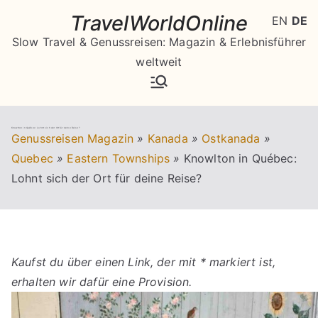
Zum
TravelWorldOnline
EN
DE
Inhalt
Slow Travel & Genussreisen: Magazin & Erlebnisführer
springen
weltweit
Knowlton in Québec: Lohnt sich der Ort für deine Reise?
Genussreisen Magazin
»
Kanada
»
Ostkanada
»
Quebec
»
Eastern Townships
»
Knowlton in Québec:
Lohnt sich der Ort für deine Reise?
Kaufst du über einen Link, der mit * markiert ist,
erhalten wir dafür eine Provision.