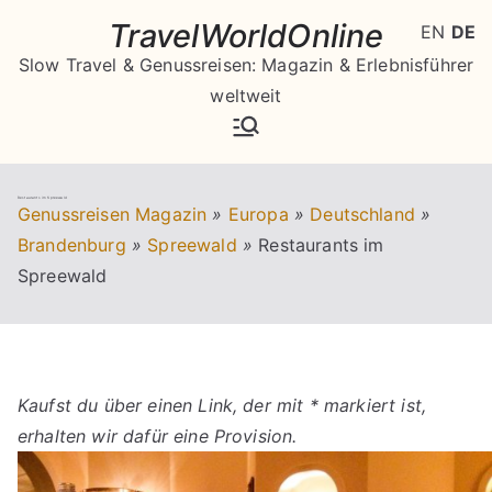
Zum
TravelWorldOnline
EN
DE
Inhalt
Slow Travel & Genussreisen: Magazin & Erlebnisführer
springen
weltweit
Restaurants im Spreewald
Genussreisen Magazin
»
Europa
»
Deutschland
»
Brandenburg
»
Spreewald
»
Restaurants im
Spreewald
Kaufst du über einen Link, der mit * markiert ist,
erhalten wir dafür eine Provision.