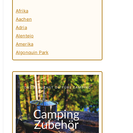
Afrika
Aachen
Adria
Alentejo
Amerika
Algonquin Park