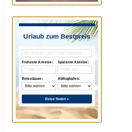
Urlaub zum Bestpreis
Früheste Anreise:
Späteste Abreise:
Reisedauer:
Abflughafen:
Reise finden »