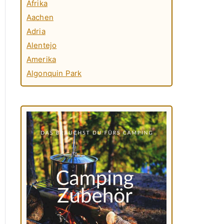
Afrika
Aachen
Adria
Alentejo
Amerika
Algonquin Park