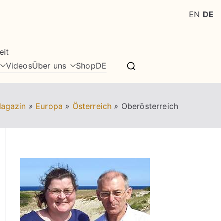
EN
DE
eit
Videos
Über uns
Shop
DE
Magazin
»
Europa
»
Österreich
»
Oberösterreich