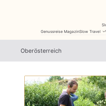
Zum
Inhalt
springen
Sl
Genussreise Magazin
Slow Travel
Oberösterreich