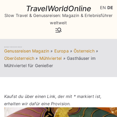
Zum
TravelWorldOnline
EN
DE
Inhalt
Slow Travel & Genussreisen: Magazin & Erlebnisführer
springen
weltweit
Gasthäuser im Mühlviertel für Genießer
Genussreisen Magazin
»
Europa
»
Österreich
»
Oberösterreich
»
Mühlviertel
»
Gasthäuser im
Mühlviertel für Genießer
Kaufst du über einen Link, der mit * markiert ist,
erhalten wir dafür eine Provision.