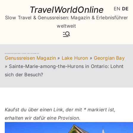
Zum
TravelWorldOnline
EN
DE
Inhalt
Slow Travel & Genussreisen: Magazin & Erlebnisführer
springen
weltweit
Sainte-Marie-among-the-Hurons in Ontario: Lohnt sich der Besuch?
Genussreisen Magazin
»
Lake Huron
»
Georgian Bay
»
Sainte-Marie-among-the-Hurons in Ontario: Lohnt
sich der Besuch?
Kaufst du über einen Link, der mit * markiert ist,
erhalten wir dafür eine Provision.