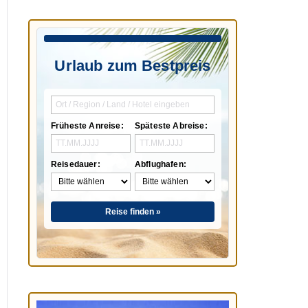
Urlaub zum Bestpreis
Früheste Anreise:
Späteste Abreise:
Reisedauer:
Abflughafen:
Reise finden »