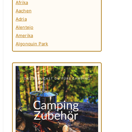
Afrika
Aachen
Adria
Alentejo
Amerika
Algonquin Park