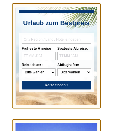
Urlaub zum Bestpreis
Früheste Anreise:
Späteste Abreise:
Reisedauer:
Abflughafen:
Reise finden »