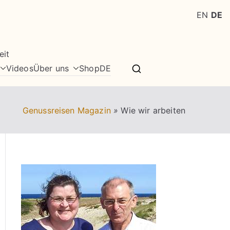
EN
DE
eit
Videos
Über uns
Shop
DE
Genussreisen Magazin
»
Wie wir arbeiten