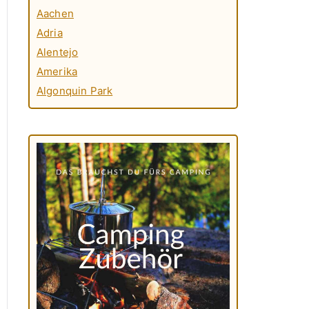
Aachen
Adria
Alentejo
Amerika
Algonquin Park