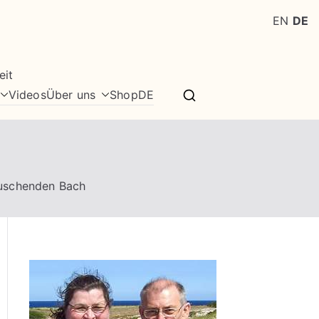
EN
DE
eit
Videos
Über uns
Shop
DE
auschenden Bach