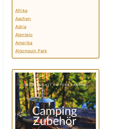
Afrika
Aachen
Adria
Alentejo
Amerika
Algonquin Park