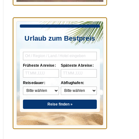
Urlaub zum Bestpreis
Früheste Anreise:
Späteste Abreise:
Reisedauer:
Abflughafen:
Reise finden »