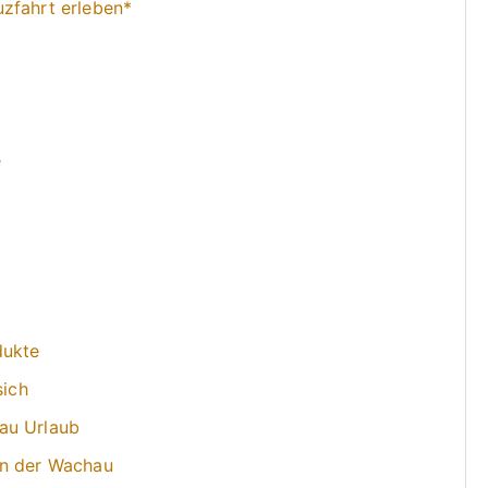
zfahrt erleben*
e
dukte
sich
au Urlaub
in der Wachau