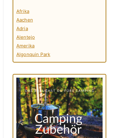
Afrika
Aachen
Adria
Alentejo
Amerika
Algonquin Park