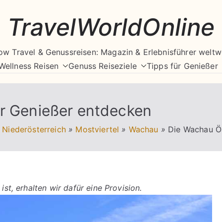
TravelWorldOnline
ow Travel & Genussreisen: Magazin & Erlebnisführer weltw
Wellness Reisen
Genuss Reiseziele
Tipps für Genießer
ür Genießer entdecken
Niederösterreich
»
Mostviertel
»
Wachau
»
Die Wachau Ös
ist, erhalten wir dafür eine Provision.