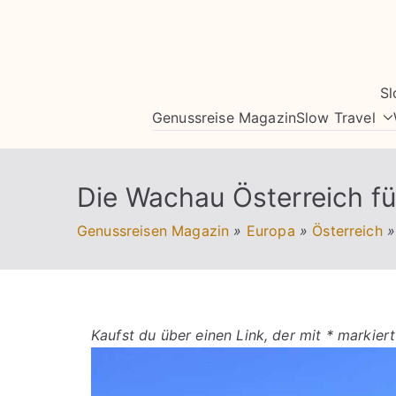
Zum
Inhalt
springen
Sl
Genussreise Magazin
Slow Travel
Die Wachau Österreich f
Genussreisen Magazin
»
Europa
»
Österreich
»
Kaufst du über einen Link, der mit * markiert 