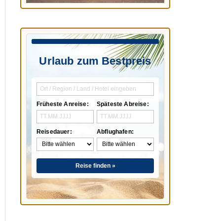
Urlaub zum Bestpreis
Früheste Anreise:
Späteste Abreise:
Reisedauer:
Abflughafen:
Reise finden »