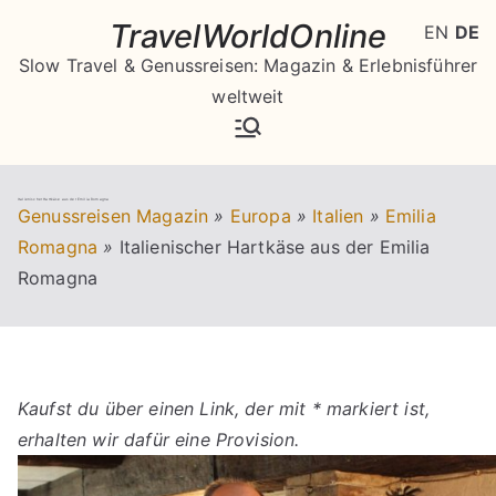
Zum
TravelWorldOnline
EN
DE
Inhalt
Slow Travel & Genussreisen: Magazin & Erlebnisführer
springen
weltweit
Italienischer Hartkäse aus der Emilia Romagna
Genussreisen Magazin
»
Europa
»
Italien
»
Emilia
Romagna
»
Italienischer Hartkäse aus der Emilia
Romagna
Kaufst du über einen Link, der mit * markiert ist,
erhalten wir dafür eine Provision.