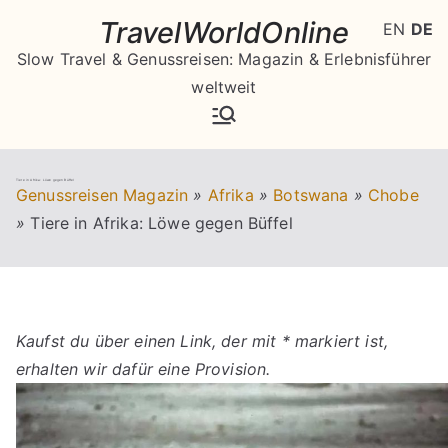
Zum
TravelWorldOnline
EN
DE
Inhalt
Slow Travel & Genussreisen: Magazin & Erlebnisführer
springen
weltweit
Tiere in Afrika: Löwe gegen Büffel
Genussreisen Magazin
»
Afrika
»
Botswana
»
Chobe
»
Tiere in Afrika: Löwe gegen Büffel
Kaufst du über einen Link, der mit * markiert ist,
erhalten wir dafür eine Provision.