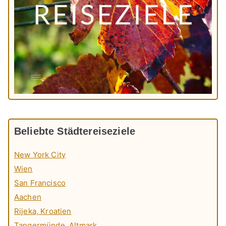
Beliebte Städtereiseziele
New York City
Wien
San Francisco
Aachen
Rijeka, Kroatien
Tangermünde, Altmark