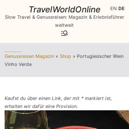
Zum
TravelWorldOnline
EN
DE
Inhalt
Slow Travel & Genussreisen: Magazin & Erlebnisführer
springen
weltweit
Portugiesischer Wein Vinho Verde
Genussreisen Magazin
»
Shop
»
Portugiesischer Wein
Vinho Verde
Kaufst du über einen Link, der mit * markiert ist,
erhalten wir dafür eine Provision.