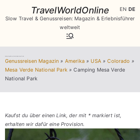
Zum
TravelWorldOnline
EN
DE
Inhalt
Slow Travel & Genussreisen: Magazin & Erlebnisführer
springen
weltweit
Camping Mesa Verde National Park
Genussreisen Magazin
»
Amerika
»
USA
»
Colorado
»
Mesa Verde National Park
»
Camping Mesa Verde
National Park
Kaufst du über einen Link, der mit * markiert ist,
erhalten wir dafür eine Provision.