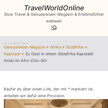
Zum
TravelWorldOnline
Inhalt
Slow Travel & Genussreisen: Magazin & Erlebnisführer
springen
weltweit
Zu Gast in einem Südafrika Kapstadt Hotel im Afro-Chic-Stil
Genussreisen Magazin
»
Afrika
»
Südafrika
»
Kapstadt
»
Zu Gast in einem Südafrika Kapstadt
Hotel im Afro-Chic-Stil
Kaufst du über einen Link, der mit * markiert ist,
erhalten wir dafür eine Provision.