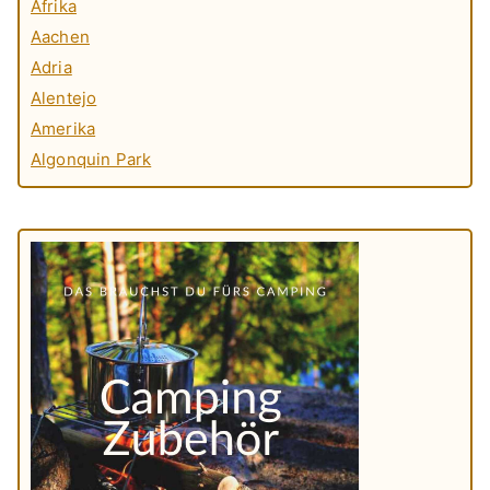
Afrika
Aachen
Adria
Alentejo
Amerika
Algonquin Park