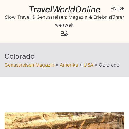
Zum
TravelWorldOnline
EN
DE
Inhalt
Slow Travel & Genussreisen: Magazin & Erlebnisführer
springen
weltweit
Colorado
Genussreisen Magazin
»
Amerika
»
USA
»
Colorado