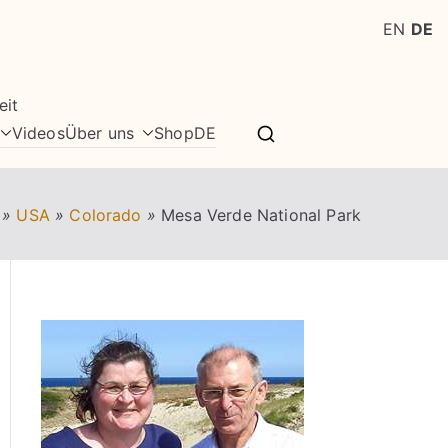
EN
DE
eit
Videos
Über uns
Shop
DE
»
USA
»
Colorado
»
Mesa Verde National Park