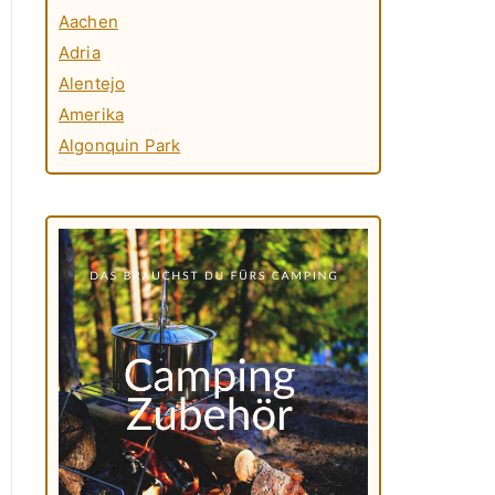
Aachen
Adria
Alentejo
Amerika
Algonquin Park