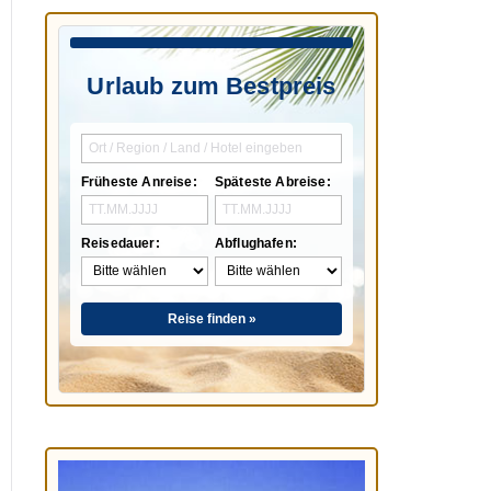
Urlaub zum Bestpreis
Früheste Anreise:
Späteste Abreise:
Reisedauer:
Abflughafen:
Reise finden »