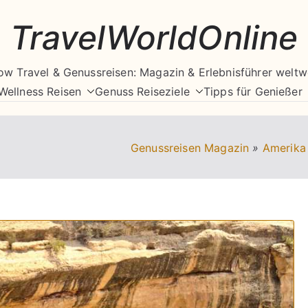
TravelWorldOnline
ow Travel & Genussreisen: Magazin & Erlebnisführer weltw
Wellness Reisen
Genuss Reiseziele
Tipps für Genießer
Genussreisen Magazin
»
Amerika