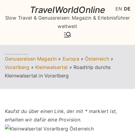
Zum
TravelWorldOnline
EN
DE
Inhalt
Slow Travel & Genussreisen: Magazin & Erlebnisführer
springen
weltweit
Roadtrip durchs Kleinwalsertal in Vorarlberg
Genussreisen Magazin
»
Europa
»
Österreich
»
Vorarlberg
»
Kleinwalsertal
»
Roadtrip durchs
Kleinwalsertal in Vorarlberg
Kaufst du über einen Link, der mit * markiert ist,
erhalten wir dafür eine Provision.