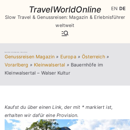
Zum
TravelWorldOnline
EN
DE
Inhalt
Slow Travel & Genussreisen: Magazin & Erlebnisführer
springen
weltweit
Bauernhöfe im Kleinwalsertal – Walser Kultur
Genussreisen Magazin
»
Europa
»
Österreich
»
Vorarlberg
»
Kleinwalsertal
»
Bauernhöfe im
Kleinwalsertal – Walser Kultur
Kaufst du über einen Link, der mit * markiert ist,
erhalten wir dafür eine Provision.