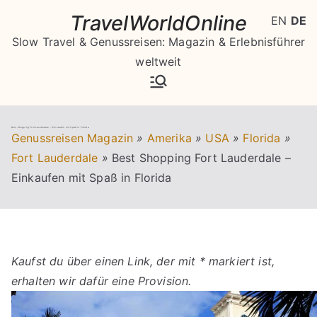
Zum
TravelWorldOnline
EN
DE
Inhalt
Slow Travel & Genussreisen: Magazin & Erlebnisführer
springen
weltweit
Best Shopping Fort Lauderdale – Einkaufen mit Spaß in Florida
Genussreisen Magazin
»
Amerika
»
USA
»
Florida
»
Fort Lauderdale
»
Best Shopping Fort Lauderdale –
Einkaufen mit Spaß in Florida
Kaufst du über einen Link, der mit * markiert ist,
erhalten wir dafür eine Provision.