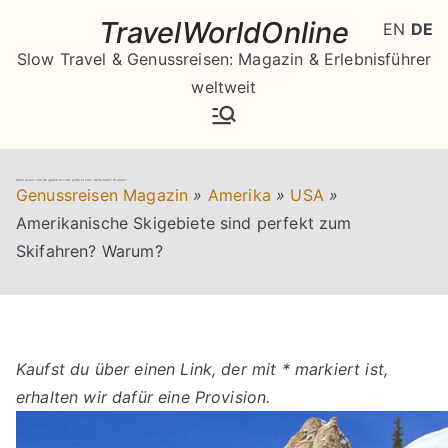
Zum
TravelWorldOnline
EN
DE
Inhalt
Slow Travel & Genussreisen: Magazin & Erlebnisführer
springen
weltweit
Amerikanische Skigebiete sind perfekt zum Skifahren? Warum?
Genussreisen Magazin
»
Amerika
»
USA
»
Amerikanische Skigebiete sind perfekt zum
Skifahren? Warum?
Kaufst du über einen Link, der mit * markiert ist,
erhalten wir dafür eine Provision.