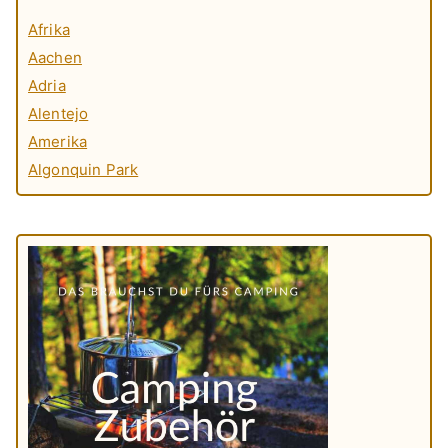
Afrika
Aachen
Adria
Alentejo
Amerika
Algonquin Park