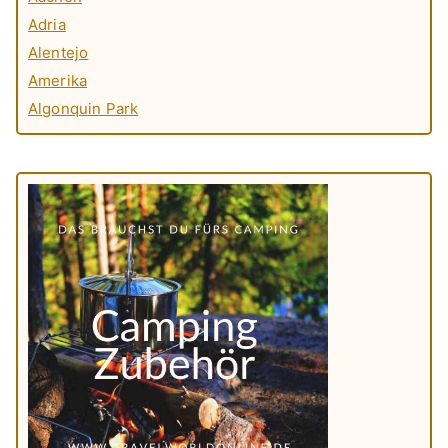
Adria
Alentejo
Amerika
Algonquin Park