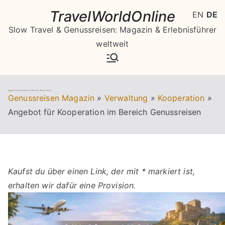
Zum
TravelWorldOnline
EN
DE
Inhalt
Slow Travel & Genussreisen: Magazin & Erlebnisführer
springen
weltweit
Angebot für Kooperation im Bereich Genussreisen
Genussreisen Magazin
»
Verwaltung
»
Kooperation
»
Angebot für Kooperation im Bereich Genussreisen
Kaufst du über einen Link, der mit * markiert ist,
erhalten wir dafür eine Provision.