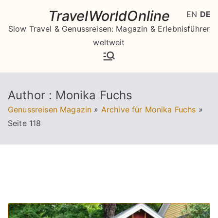
Zum
TravelWorldOnline
EN
DE
Inhalt
Slow Travel & Genussreisen: Magazin & Erlebnisführer
springen
weltweit
Author :
Monika Fuchs
Genussreisen Magazin
»
Archive für Monika Fuchs
»
Seite 118