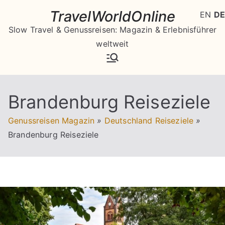
Zum
TravelWorldOnline
EN
DE
Inhalt
Slow Travel & Genussreisen: Magazin & Erlebnisführer
springen
weltweit
Brandenburg Reiseziele
Genussreisen Magazin
»
Deutschland Reiseziele
»
Brandenburg Reiseziele