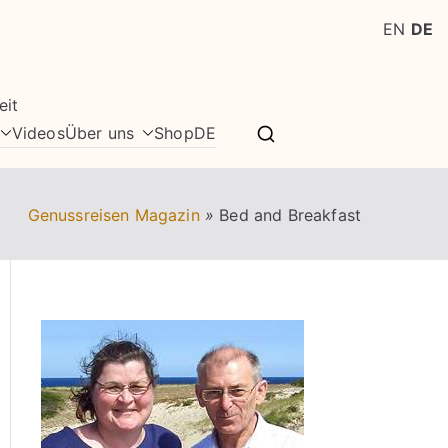
EN
DE
eit
Videos
Über uns
Shop
DE
Genussreisen Magazin
»
Bed and Breakfast