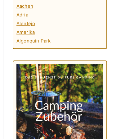
Aachen
Adria
Alentejo
Amerika
Algonquin Park