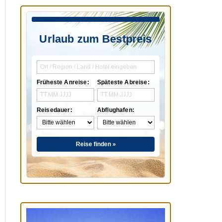
Urlaub zum Bestpreis
Früheste Anreise:
Späteste Abreise:
Reisedauer:
Abflughafen:
Reise finden »