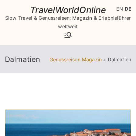
Zum
TravelWorldOnline
EN
DE
Inhalt
Slow Travel & Genussreisen: Magazin & Erlebnisführer
springen
weltweit
Dalmatien
Genussreisen Magazin
»
Dalmatien