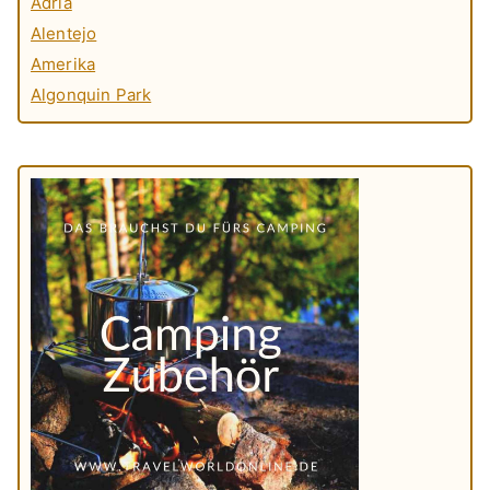
Adria
Alentejo
Amerika
Algonquin Park