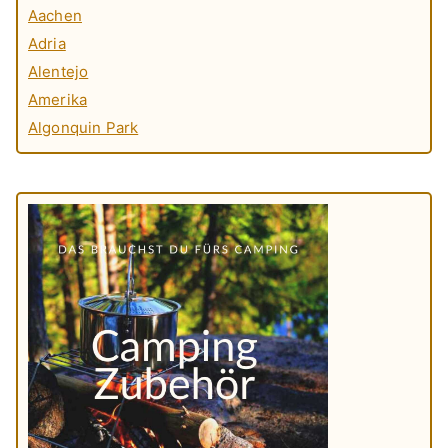
Aachen
Adria
Alentejo
Amerika
Algonquin Park