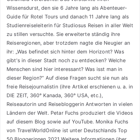
Wissensdurst, den sie 6 Jahre lang als
Abenteuer-
Guide für Rotel Tours
und danach 11 Jahre lang als
Studienreiseleiterin für Studiosus Reisen
in aller Welt
zu stillen versuchte. Sie erweiterte ständig ihre
Reiseregionen, aber trotzdem nagte die Neugier an
ihr: „Was befindet sich hinter dem Horizont? Was
gibt's in dieser Stadt noch zu entdecken? Welche
Menschen sind hier interessant? Was isst man in
dieser Region?“ Auf diese Fragen sucht sie nun als
freie Reisejournalistin (ihre Artikel erschienen u. a. in
DIE ZEIT, 360° Kanada, 360° USA, etc.),
Reiseautorin
und Reisebloggerin Antworten in vielen
Ländern der Welt. Petar Fuchs produziert die Videos
auf diesem Blog sowie auf
YouTube
. Monika Fuchs
von TravelWorldOnline ist unter
Deutschlands Top
50 Bloggerinnen 2021
Weitere
Informationen über