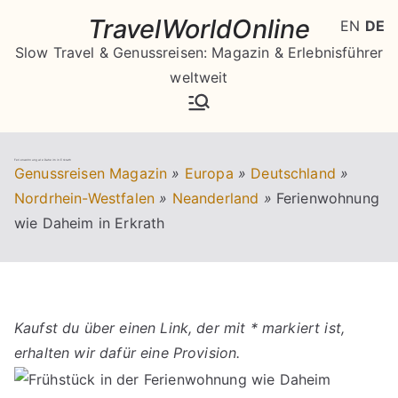
Zum
TravelWorldOnline
EN
DE
Inhalt
Slow Travel & Genussreisen: Magazin & Erlebnisführer
springen
weltweit
Ferienwohnung wie Daheim in Erkrath
Genussreisen Magazin
»
Europa
»
Deutschland
»
Nordrhein-Westfalen
»
Neanderland
»
Ferienwohnung
wie Daheim in Erkrath
Kaufst du über einen Link, der mit * markiert ist,
erhalten wir dafür eine Provision.