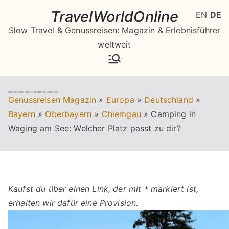
Zum
TravelWorldOnline
EN
DE
Inhalt
Slow Travel & Genussreisen: Magazin & Erlebnisführer
springen
weltweit
Camping in Waging am See: Welcher Platz passt zu dir?
Genussreisen Magazin
»
Europa
»
Deutschland
»
Bayern
»
Oberbayern
»
Chiemgau
»
Camping in
Waging am See: Welcher Platz passt zu dir?
Kaufst du über einen Link, der mit * markiert ist,
erhalten wir dafür eine Provision.