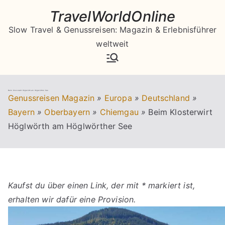
Zum
TravelWorldOnline
Inhalt
Slow Travel & Genussreisen: Magazin & Erlebnisführer
springen
weltweit
Beim Klosterwirt Höglwörth am Höglwörther See
Genussreisen Magazin
»
Europa
»
Deutschland
»
Bayern
»
Oberbayern
»
Chiemgau
»
Beim Klosterwirt
Höglwörth am Höglwörther See
Kaufst du über einen Link, der mit * markiert ist,
erhalten wir dafür eine Provision.