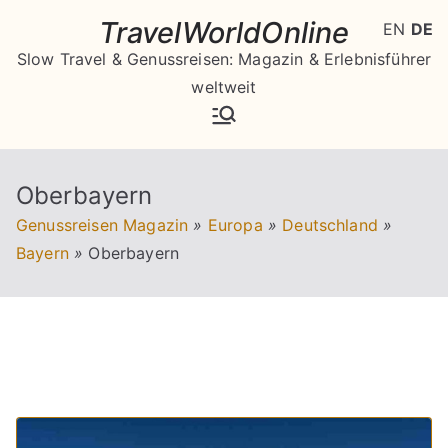
Zum
TravelWorldOnline
EN
DE
Inhalt
Slow Travel & Genussreisen: Magazin & Erlebnisführer
springen
weltweit
Oberbayern
Genussreisen Magazin
»
Europa
»
Deutschland
»
Bayern
»
Oberbayern