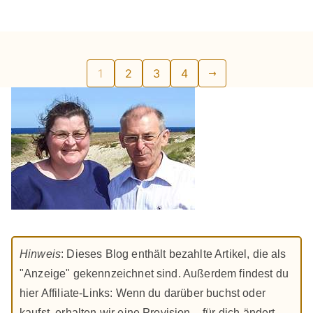
Seitennummerierung
1
2
3
4
der
Beiträge
Hinweis
: Dieses Blog enthält bezahlte Artikel, die als
"Anzeige" gekennzeichnet sind. Außerdem findest du
hier Affiliate-Links: Wenn du darüber buchst oder
kaufst, erhalten wir eine Provision – für dich ändert