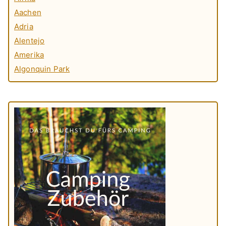
Aachen
Adria
Alentejo
Amerika
Algonquin Park