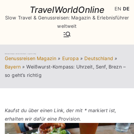
Zum
TravelWorldOnline
EN
DE
Inhalt
Slow Travel & Genussreisen: Magazin & Erlebnisführer
springen
weltweit
Weißwurst-Kompass: Uhrzeit, Senf, Brezn – so geht’s richtig
Genussreisen Magazin
»
Europa
»
Deutschland
»
Bayern
»
Weißwurst-Kompass: Uhrzeit, Senf, Brezn –
so geht’s richtig
Kaufst du über einen Link, der mit * markiert ist,
erhalten wir dafür eine Provision.