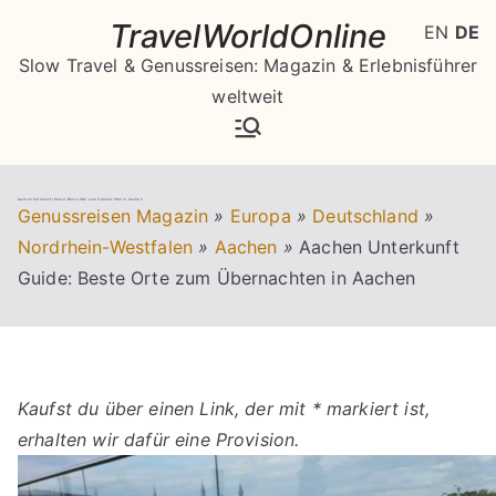
Zum
TravelWorldOnline
EN
DE
Inhalt
Slow Travel & Genussreisen: Magazin & Erlebnisführer
springen
weltweit
Aachen Unterkunft Guide: Beste Orte zum Übernachten in Aachen
Genussreisen Magazin
»
Europa
»
Deutschland
»
Nordrhein-Westfalen
»
Aachen
»
Aachen Unterkunft
Guide: Beste Orte zum Übernachten in Aachen
Kaufst du über einen Link, der mit * markiert ist,
erhalten wir dafür eine Provision.