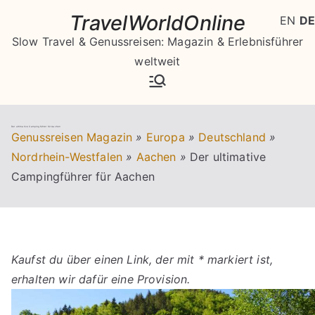
Zum
TravelWorldOnline
EN
DE
Inhalt
Slow Travel & Genussreisen: Magazin & Erlebnisführer
springen
weltweit
Der ultimative Campingführer für Aachen
Genussreisen Magazin
»
Europa
»
Deutschland
»
Nordrhein-Westfalen
»
Aachen
»
Der ultimative
Campingführer für Aachen
Kaufst du über einen Link, der mit * markiert ist,
erhalten wir dafür eine Provision.