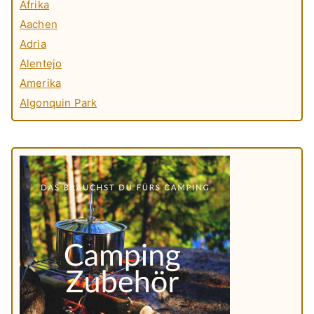
Afrika
Aachen
Adria
Alentejo
Amerika
Algonquin Park