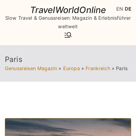
Zum
TravelWorldOnline
EN
DE
Inhalt
Slow Travel & Genussreisen: Magazin & Erlebnisführer
springen
weltweit
Paris
Genussreisen Magazin
»
Europa
»
Frankreich
»
Paris