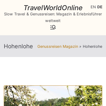
Zum
TravelWorldOnline
EN
DE
Inhalt
Slow Travel & Genussreisen: Magazin & Erlebnisführer
springen
weltweit
Hohenlohe
Genussreisen Magazin
»
Hohenlohe