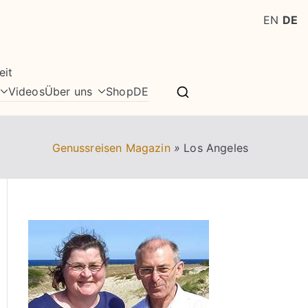
EN
DE
eit
Videos
Über uns
Shop
DE
Genussreisen Magazin
»
Los Angeles