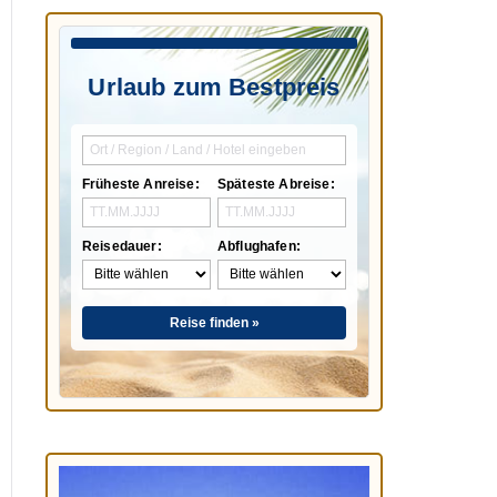
Urlaub zum Bestpreis
Früheste Anreise:
Späteste Abreise:
Reisedauer:
Abflughafen:
Reise finden »