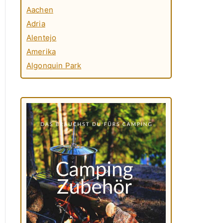
Aachen
Adria
Alentejo
Amerika
Algonquin Park