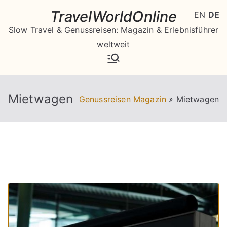
Zum
TravelWorldOnline
EN
DE
Inhalt
Slow Travel & Genussreisen: Magazin & Erlebnisführer
springen
weltweit
Mietwagen
Genussreisen Magazin
»
Mietwagen