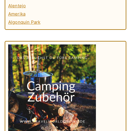
Alentejo
Amerika
Algonquin Park