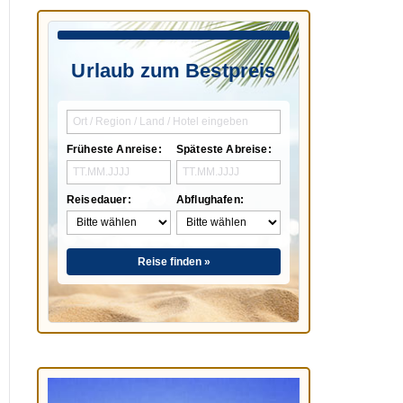
Urlaub zum Bestpreis
Früheste Anreise:
Späteste Abreise:
Reisedauer:
Abflughafen:
Reise finden »