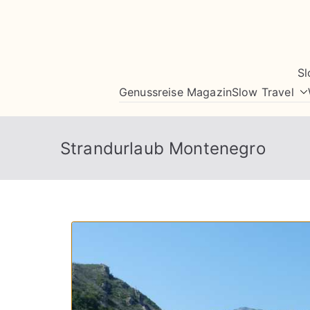
Zum
Inhalt
springen
Sl
Genussreise Magazin
Slow Travel
Strandurlaub Montenegro