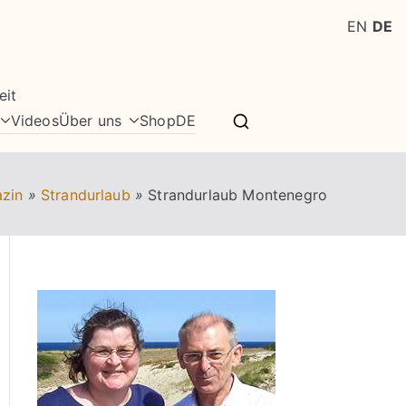
EN
DE
eit
Videos
Über uns
Shop
DE
zin
»
Strandurlaub
»
Strandurlaub Montenegro