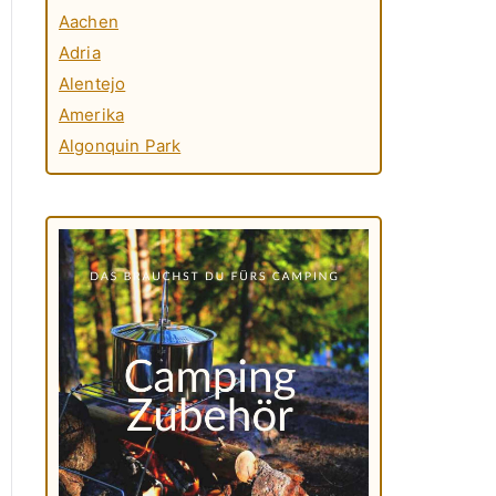
Aachen
Adria
Alentejo
Amerika
Algonquin Park