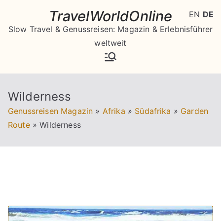
Zum
TravelWorldOnline
EN
DE
Inhalt
Slow Travel & Genussreisen: Magazin & Erlebnisführer
springen
weltweit
Wilderness
Genussreisen Magazin
»
Afrika
»
Südafrika
»
Garden
Route
»
Wilderness