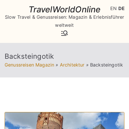
Zum
TravelWorldOnline
EN
DE
Inhalt
Slow Travel & Genussreisen: Magazin & Erlebnisführer
springen
weltweit
Backsteingotik
Genussreisen Magazin
»
Architektur
»
Backsteingotik