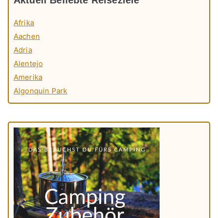
Afrika
Aachen
Adria
Alentejo
Amerika
Algonquin Park