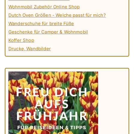
Wohnmobil Zubehör Online Shop
Dutch Oven Größen - Welche passt für mich?
Wanderschuhe für breite Füße
Geschenke für Camper & Wohnmobil
Koffer Shop
Drucke, Wandbilder