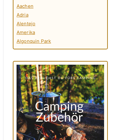
Aachen
Adria
Alentejo
Amerika
Algonquin Park