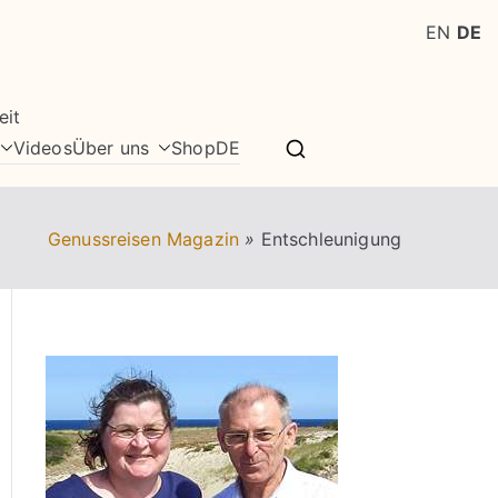
EN
DE
eit
Videos
Über uns
Shop
DE
Genussreisen Magazin
»
Entschleunigung