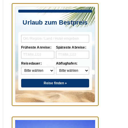
Urlaub zum Bestpreis
Früheste Anreise:
Späteste Abreise:
Reisedauer:
Abflughafen:
Reise finden »