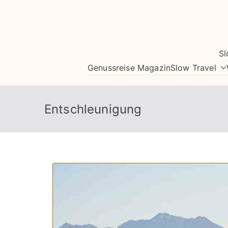
Zum
Inhalt
springen
Sl
Genussreise Magazin
Slow Travel
Entschleunigung