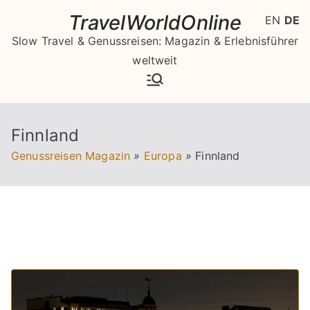
Zum
TravelWorldOnline
EN
DE
Inhalt
Slow Travel & Genussreisen: Magazin & Erlebnisführer
springen
weltweit
Finnland
Genussreisen Magazin
»
Europa
»
Finnland