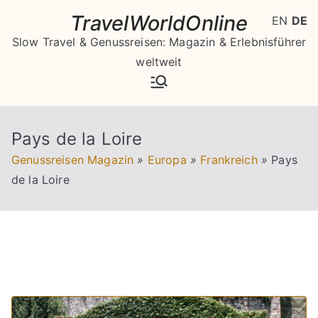
Zum
TravelWorldOnline
EN
DE
Inhalt
Slow Travel & Genussreisen: Magazin & Erlebnisführer
springen
weltweit
Pays de la Loire
Genussreisen Magazin
»
Europa
»
Frankreich
»
Pays
de la Loire