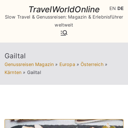
Zum
TravelWorldOnline
EN
DE
Inhalt
Slow Travel & Genussreisen: Magazin & Erlebnisführer
springen
weltweit
Gailtal
Genussreisen Magazin
»
Europa
»
Österreich
»
Kärnten
»
Gailtal