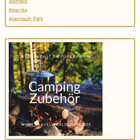
Alentejo
Amerika
Algonquin Park