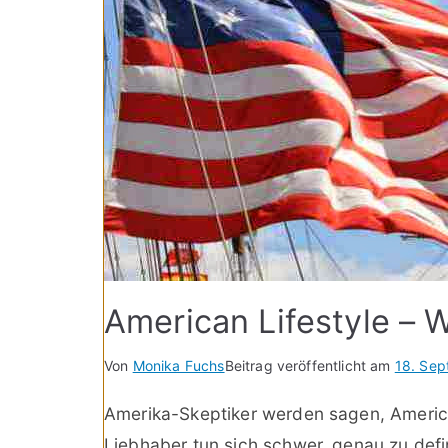
American Lifestyle – W
Von
Monika Fuchs
Beitrag veröffentlicht am
18. Se
Amerika-Skeptiker werden sagen, America
Liebhaber tun sich schwer, genau zu defi