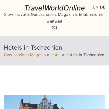
Zum
TravelWorldOnline
EN
DE
Inhalt
Slow Travel & Genussreisen: Magazin & Erlebnisführer
springen
weltweit
Hotels in Tschechien
Genussreisen Magazin
»
Hotel
»
Hotels in Tschechien