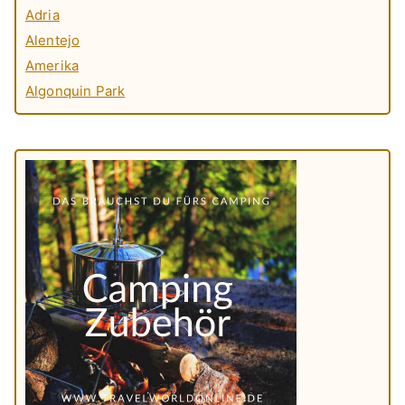
Adria
Alentejo
Amerika
Algonquin Park